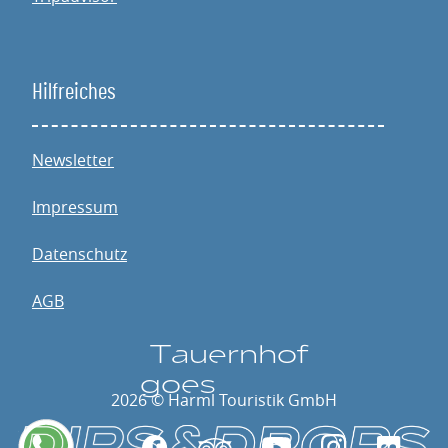
Hilfreiches
Newsletter
Impressum
Datenschutz
AGB
T
a
u
e
rnhof
go
e
s
2026 © Harml Touristik GmbH