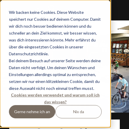
H
e
y, Summ
e
r
Wir backen keine Cookies. Diese Website
speichert nur Cookies auf deinem Computer. Damit
is
a
round
t
h
e
wir dich noch besser bedienen können und du
schneller an dein Ziel kommst, wir besser wissen,
corn
e
r
was dich interessieren könnte. Mehr erfährst du
über die eingesetzten Cookies in unserer
Datenschutzrichtlinie.
Dips&Drops startet in den zweiten Sommer! Neu
Bei deinem Besuch auf unserer Seite werden deine
seid Dezember 2024 – mit viel Herzblut, Ideen,
Daten nicht verfolgt. Um deinen Wünschen und
Energie (und ein paar Nachtschichten). Jetzt ist
Einstellungen allerdings optimal zu entsprechen,
unser Platz in Flachau etabliert und bereit für
setzen wir nur einen klitzekleinen Cookie, damit du
euch: zum Ankommen, Genießen, Loslassen.
diese Auswahl nicht noch einmal treffen musst.
Cookies werden verwendet und warum soll ich
COME OVER AND VISIT US.
das wissen?
DIP INSIDE AND HAVE A LOOK
Gerne nehme ich an
Nix da