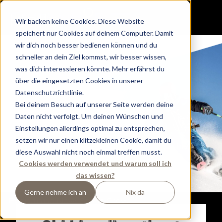
H
e
llo,
Wir backen keine Cookies. Diese Website
speichert nur Cookies auf deinem Computer. Damit
W
e
lcom
e
wir dich noch besser bedienen können und du
schneller an dein Ziel kommst, wir besser wissen,
a
nd
was dich interessieren könnte. Mehr erfährst du
über die eingesetzten Cookies in unserer
Dip, Dip,
Datenschutzrichtlinie.
Hurr
a
.
Bei deinem Besuch auf unserer Seite werden deine
Daten nicht verfolgt. Um deinen Wünschen und
Einstellungen allerdings optimal zu entsprechen,
setzen wir nur einen klitzekleinen Cookie, damit du
Du suchst den Tauernhof? Dann bist du hier
diese Auswahl nicht noch einmal treffen musst.
richtig.
Cookies werden verwendet und warum soll ich
Wir starten gerade unser nächstes großes
das wissen?
Abenteuer.
Für euch, eure Bikes, Ski und Boards.
Gerne nehme ich an
Nix da
Everything New. Same Crew.
OPENING DECEMBER 2024